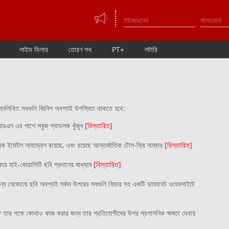
লাইভ ডিলার
তোরণ পথ
PT+
লটারি
ম্নলিখিত সবগুলি জিনিস অবশ্যই উপস্থিত থাকতে হবে:
আরএল এর পাশে সবুজ প্যাডলক খুঁজুন
[বিস্তারিত]
ধিক ইমেইল অ্যাড্রেস রয়েছে, এবং রয়েছে আন্তর্জাতিক টোল-ফ্রি নাম্বার
[বিস্তারিত]
করে হাই-কোয়ালিটি ছবি প্রদানের মাধ্যমে
[বিস্তারিত]
্য যেকোনো ছবি অবশ্যই সর্বদা উপরের সবগুলি ফিচার সহ একটি ডাফাবেট ওয়েবসাইটে
ট তার পক্ষে কোথাও কাজ করার জন্য তার প্রতিযোগীদের উপর প্রশাসনিক ক্ষমতা দেখায়