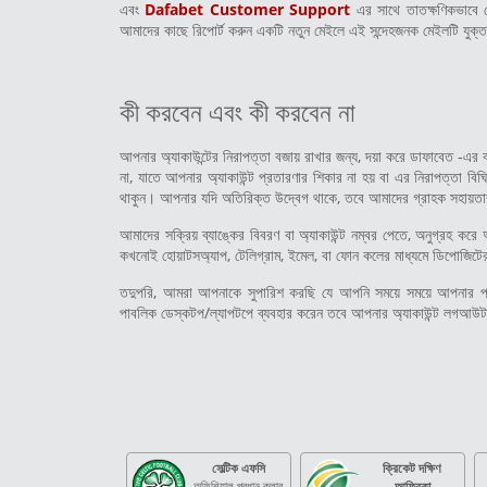
এবং
Dafabet Customer Support
এর সাথে তাতক্ষণিকভাবে 
আমাদের কাছে রিপোর্ট করুন একটি নতুন মেইলে এই সন্দেহজনক মেইলটি যুক
কী করবেন এবং কী করবেন না
আপনার অ্যাকাউন্টের নিরাপত্তা বজায় রাখার জন্য, দয়া করে ডাফাবেত -এর
না, যাতে আপনার অ্যাকাউন্ট প্রতারণার শিকার না হয় বা এর নিরাপত্তা বি
থাকুন। আপনার যদি অতিরিক্ত উদ্বেগ থাকে, তবে আমাদের গ্রাহক সহায়ত
আমাদের সক্রিয় ব্যাঙ্কের বিবরণ বা অ্যাকাউন্ট নম্বর পেতে, অনুগ্রহ কর
কখনোই হোয়াটসঅ্যাপ, টেলিগ্রাম, ইমেল, বা ফোন কলের মাধ্যমে ডিপোজিটের 
তদুপরি, আমরা আপনাকে সুপারিশ করছি যে আপনি সময়ে সময়ে আপনার পাসও
পাবলিক ডেস্কটপ/ল্যাপটপে ব্যবহার করেন তবে আপনার অ্যাকাউন্ট লগআউ
সেল্টিক এফসি
ক্রিকেট দক্ষিণ
অফিশিয়াল প্রধান ক্লাব
আফ্রিকা