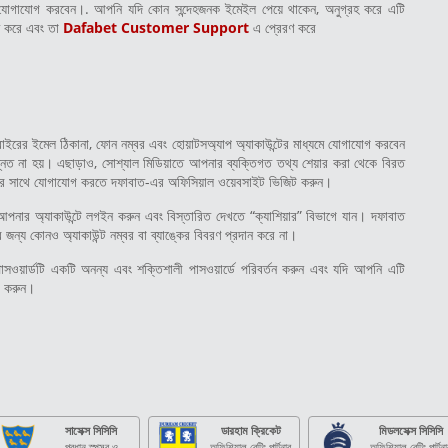
যোগাযোগ করবেন।. আপনি যদি কোন সন্দেহজনক ইমেইল পেয়ে থাকেন, অনুগ্রহ করে এটি
্ত করে এবং তা
Dafabet Customer Support
এ প্রেরণ করে
 বাইরের ইমেল ঠিকানা, ফোন নম্বর এবং হোয়াটসঅ্যাপ অ্যাকাউন্টের মাধ্যমে যোগাযোগ করবেন
ঘ্নিত না হয়। এছাড়াও, সোশ্যাল মিডিয়াতে আপনার ব্যক্তিগত তথ্য শেয়ার করা থেকে বিরত
ার সাথে যোগাযোগ করতে দফাবাত-এর অফিসিয়াল ওয়েবসাইট ভিজিট করুন।
ে আপনার অ্যাকাউন্টে লগইন করুন এবং বিস্তারিত দেখতে “ক্যাশিয়ার” বিভাগে যান। দফাবাত
জন্য কোনও অ্যাকাউন্ট নম্বর বা ব্যাঙ্কের বিবরণ প্রদান করে না।
য়ার্ডটি একটি অনন্য এবং শক্তিশালী পাসওয়ার্ডে পরিবর্তন করুন এবং যদি আপনি এটি
ট করুন।
সাসেক্স সিসিসি
ডারহাম ক্রিকেট
মিডলসেক্স সিসিসি
প্রধান স্পন্সর ও
অফিশিয়াল বেটিং পার্টনার
অফিশিয়াল বেটিং পার্টনা