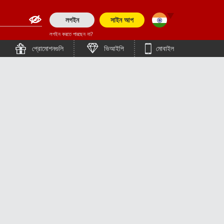
লগইন
সাইন আপ
লগইন করতে পারছেন না?
English (Asia)
English
প্রোমোশনগুলি
ভিআইপি
মোবাইল
English (Europe)
हिन्दी
简体中文
తెలుగు
English (Pakistan)
ภาษาไทย
Tiếng Việt
English (Bangladesh)
Bahasa Indonesia
Bengali (Bangladesh)
日本語
Polish
한국어
Español