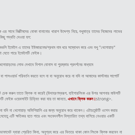
 সাথে ভিক্টিমদের বোকা বানানোর খারাপ উদ্দেশ্য নিয়ে, শুধুমাত্র তাদের নিজেদের লাভের
িছু পদ্ধতি দেওয়া হল:
 সবগুলি ইমেইল এ তাদের ইউজারনেম/প্রথম নাম ধরে সম্বোধন করে এবং শুধু "খেলোয়াড়"
োঝা যেতে পারে ইমেইলটি ফেইক।
েলোয়াড়দের লোভ দেখাবে বিশাল বোনাস বা পুরষ্কার প্রদর্শনের মাধ্যমে
পাসওয়ার্ড পরিবর্তন করতে বলে না বা অনুরোধ করে না যদি না আমাদের কাস্টমার সাপোর্ট
ি চেক করুন তাতে ক্লিক না করেই (উদাহরণস্বরূপ, হাইপারলিংক এর উপর আপনার মাউসটি
কটি ফেইক ওয়েবসাইট চিহ্নিত করা যায় তা জানতে,
এখানে ক্লিক করুন।
strong>.
 না যদি না খেলোয়াড় অফিশিয়ালি এর জন্য অনুরোধ করে থাকেন। এটাচমেন্টটি ওপেন করার
 যেহেতু এটি ক্ষতিকর হতে পারে এবং সংবেদনশীল বিস্তারিত তথ্য বাগিয়ে নেওয়ার একটি
ফাবেট দ্বারা প্রেরিত কিনা, অনুগ্রহ করে এর ভিতরে থাকা কোন লিংকে ক্লিক করবেন না