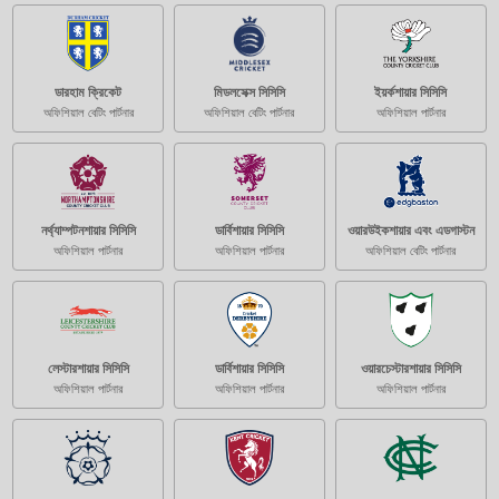
ডারহাম ক্রিকেট
মিডলসেক্স সিসিসি
ইয়র্কশায়ার সিসিসি
অফিশিয়াল বেটিং পার্টনার
অফিশিয়াল বেটিং পার্টনার
অফিশিয়াল পার্টনার
নর্থ্যাম্পটনশায়ার সিসিসি
ডার্বিশায়ার সিসিসি
ওয়ারউইকশায়ার এবং এডগাস্টন
অফিশিয়াল পার্টনার
অফিশিয়াল পার্টনার
অফিশিয়াল বেটিং পার্টনার
লেস্টারশায়ার সিসিসি
ডার্বিশায়ার সিসিসি
ওয়ারচেস্টারশায়ার সিসিসি
অফিশিয়াল পার্টনার
অফিশিয়াল পার্টনার
অফিশিয়াল পার্টনার