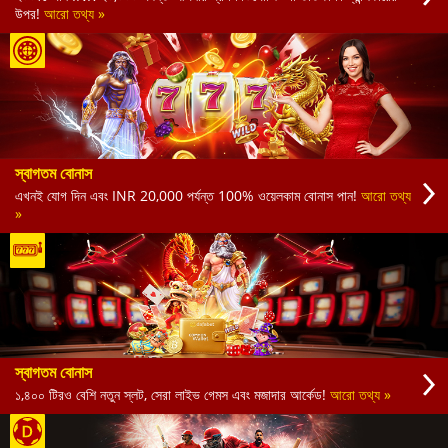
উপর!
আরো তথ্য »
স্বাগতম বোনাস
এখনই যোগ দিন এবং INR 20,000 পর্যন্ত 100% ওয়েলকাম বোনাস পান!
আরো তথ্য
»
স্বাগতম বোনাস
১,৪০০ টিরও বেশি নতুন স্লট, সেরা লাইভ গেমস এবং মজাদার আর্কেড!
আরো তথ্য »