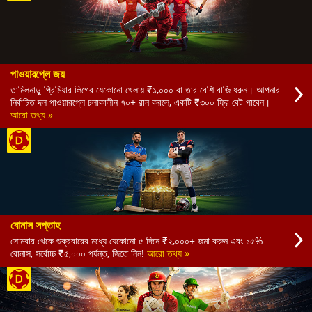
পাওয়ারপ্লে জয়
তামিলনাড়ু প্রিমিয়ার লিগের যেকোনো খেলায় ₹১,০০০ বা তার বেশি বাজি ধরুন। আপনার
নির্বাচিত দল পাওয়ারপ্লে চলাকালীন ৭০+ রান করলে, একটি ₹৩০০ ফ্রি বেট পাবেন।
আরো তথ্য »
বোনাস সপ্তাহ
সোমবার থেকে শুক্রবারের মধ্যে যেকোনো ৫ দিনে ₹২,০০০+ জমা করুন এবং ১৫%
বোনাস, সর্বোচ্চ ₹৫,০০০ পর্যন্ত, জিতে নিন!
আরো তথ্য »