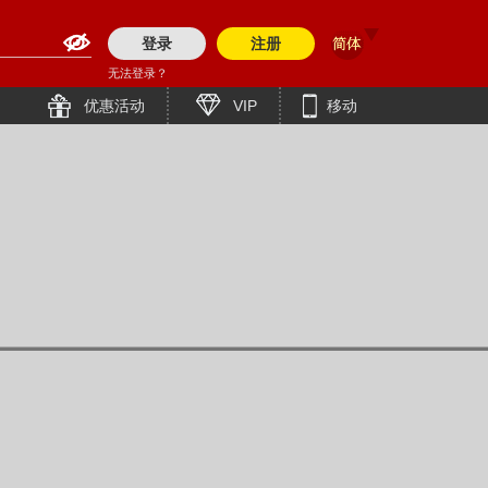
登录
注册
无法登录？
English (Asia)
हिन्दी
优惠活动
VIP
移动
English (Europe)
తెలుగు
Bengali (India)
ภาษาไทย
Tiếng Việt
English (Bangladesh)
Bahasa Indonesia
Bengali (Bangladesh)
English (Pakistan)
日本語
Polish
한국어
English