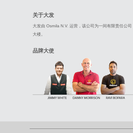
关于大发
大发由 Osmila N.V. 运营，该公司为一间有限责任公司，
大楼。
品牌大使