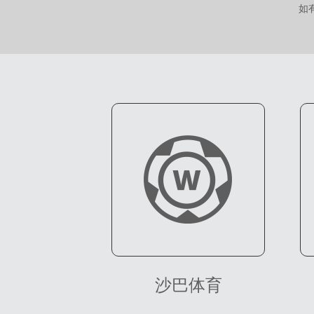
如
沙巴体育