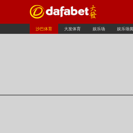
沙巴体育
大发体育
娱乐场
娱乐场