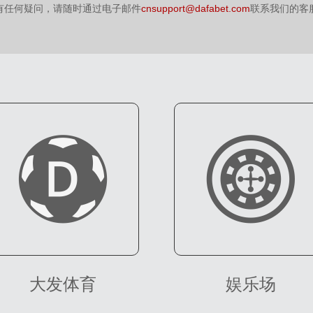
有任何疑问，请随时通过电子邮件
cnsupport@dafabet.com
联系我们的客
大发体育
娱乐场