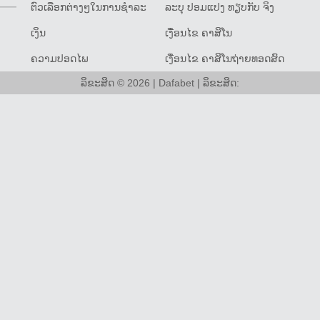
ຕົວເລືອກຕ່າງໆໃນການຊໍາລະ
ລະບຸ ປອມແປງ ທຽບກັບ ຈິງ
ເງິນ
ເງື່ອນໄຂ ຄາສິໂນ
ຄວາມປອດໄພ
ເງື່ອນໄຂ ຄາສິໂນຖ່າຍທອດສົດ
ລິຂະສິດ © 2026 | Dafabet | ລິຂະສິດ: