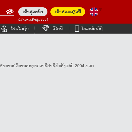
ເຂົ້າ​ສູ່​ລະ​ບົບ
ເຂົ້າ​ຮ່ວມ​ດຽວ​ນີ້
ບໍ່ສາມາດເຂົ້າສູ່ລະບົບ?
English (Asia)
Bahasa Indonesia
ໂປຣໂມຊັ່ນ
ວີໄອພີ
ໂທລະສັບມືຖື
Japanese
简体中文
English
ภาษาไทย
Bengali (India)
한국어
ັບການບໍລິການຕະຫຼາດອາຊີປາຊີຟິກຕັ້ງແຕ່ປີ 2004 ພວກ
Tiếng Việt