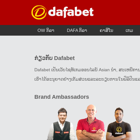
OW ກິລາ
DAFA ກິລາ
ຄາສິໂນ
ເກມ
ກ່ຽວກັບ Dafabet
Dafabet ເປັນເວັບໄຊທ໌ເກມອອນໄລນ໌ Asian ນໍາ, ສະເຫນີກ
ເຮົາໄດ້ອະນຸຍາດຢ່າງເຕັມສ່ວນແລະລະບຽບການໃນຟິລິປິນແລະ D
Brand Ambassadors