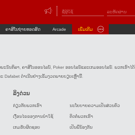
ຄາສິໂນຖ່າຍທອດສົດ
Arcade
ເພີ່ມເຕີມ
ານພະນັນກິລາ, ຄາສິໂນອອນໄລນ໌, Poker ອອນໄລນ໌ແລະເກມອອນໄລນ໌. ພວກເຮົາໄດ້ຮ
afabet ດໍາເນີນຢ່າງເຂັ້ມງວດພາຍບຽບເຫຼົ່ານີ້.
ລິງດ່ວນ
ກ່ຽວ​ກັບ​ພວກ​ເຮົາ
ນະໂຍບາຍຄວາມເປັນສ່ວນຕົວ
ເງື່ອນໄຂຂອງການນໍາໃຊ້
ຕິດ​ຕໍ່​ພວກ​ເຮົາ
ເກມຮັບຜິດຊອບ
ເປັນພີ່ນ້ອງກັນ