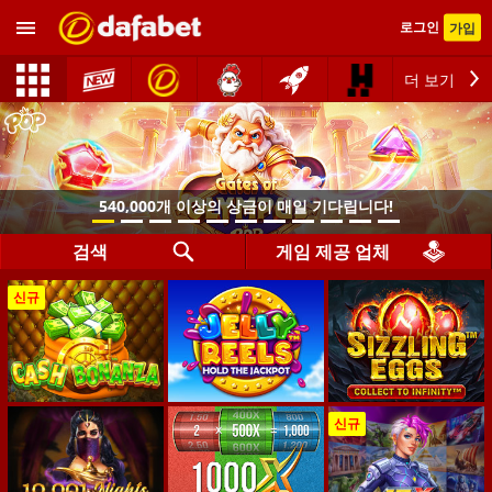
로그인
가입
더 보기
검색
게임 제공 업체
신규
신규
540,000개 이상의 상금이 매일 기다립니다!