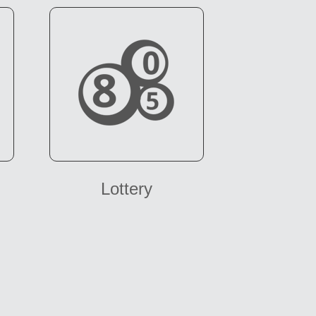
Lottery