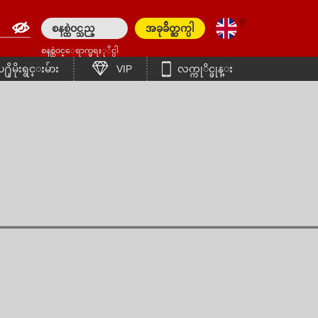
စနစ္ထဲဝင္သည္
အခုခ်ိတ္ဆက္ပါ
စနစ္ထဲဝင္ေရာက္မရႏုိင္ပါ
English (Asia)
English
႐ိုမိုးရွင္းမ်ား
VIP
လက္ကုိင္ဖုန္း
English (Europe)
हिन्दी
తెలుగు
简体中文
Bengali (India)
ภาษาไทย
Tiếng Việt
English (Bangladesh)
Bahasa Indonesia
Bengali (Bangladesh)
English (Pakistan)
日本語
Polish
한국어