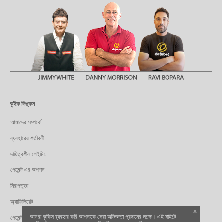
কুইক লিঙ্কস
আমাদের সম্পর্কে
ব্যবহারের শর্তাবলী
দায়িত্বশীল গেইমিং
পেমেন্ট এর অপশন
নিরাপত্তা
অ্যাফিলিয়েট
x
আমরা কুকিস ব্যবহার করি আপনাকে সেরা অভিজ্ঞতা প্রদানের লক্ষে। এই সাইটে
পেমেন্ট পার্টনার