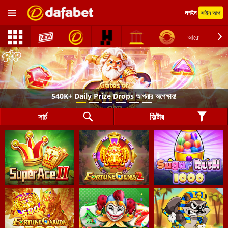
লগইন
সাইন আপ
আরো
LE Legends খেলুন। 20,000 Free Spins জ
সার্চ
ফিল্টার
য়!