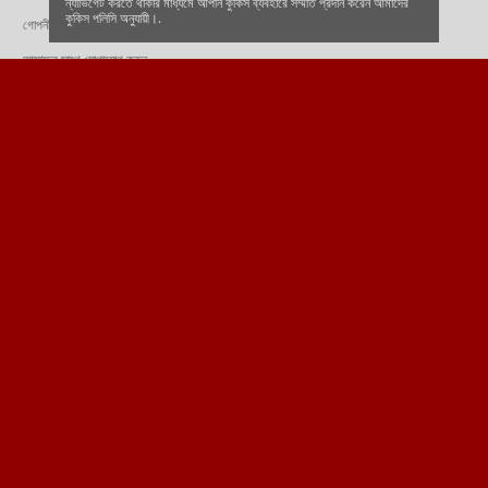
ন্যাভিগেট করতে থাকার মাধ্যমে আপনি কুকিস ব্যবহারে সম্মতি প্রদান করেন আমাদের
কুকিস পলিসি অনুযায়ী।.
গোপনীয়তা সম্পর্কিত নীতিমালা
আমাদের সাথে যোগাযোগ করুন
মিথ্যা বনাম সত্যি হিসেবে চিহ্নিত করুন
সাহায্য এবং প্রায়শ জিজ্ঞাসিত প্রশ্নগুলি
আমাদের ফলো করুন এবং সর্বশেষ আপডেটগুলি পান
শুধুমাত্র ১৮ বছরের বেশি বয়সীদের জন্য - দাফাবেট বয়স যাচাইয়ের পরিমাপ
১৮ বছরের কম বয়সী যে কারোর জন্য এই সাইটে জুয়া খেলা অবৈধ।